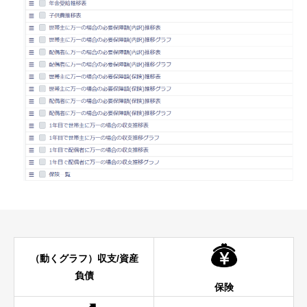
（動くグラフ）収支/資産
負債
保険