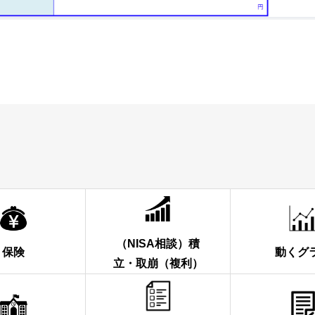
（NISA相談）積
保険
動くグ
立・取崩（複利）