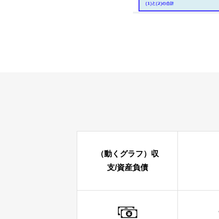
（動くグラフ）収
支/資産負債