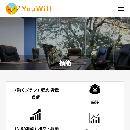
機能
（動くグラフ）収支/資産
負債
保険
（NISA相談）積立・取崩